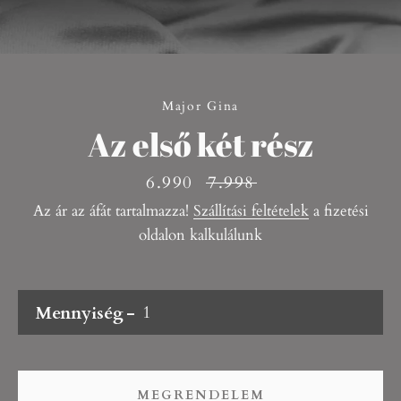
Facebook
Pinterest
Instagram
Major Gina
Az első két rész
Akciós
6.990
Eredeti
7.998
KERESÉS
ár
ár
Az ár az áfát tartalmazza!
Szállítási feltételek
a fizetési
oldalon kalkulálunk
ÚJRA
Mennyiség
MEGRENDELEM